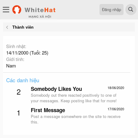
Đăng nhập
Thành viên
Sinh nhật
14/11/2000 (Tuổi: 25)
Giới tính
Nam
Các danh hiệu
Somebody Likes You
18/06/2020
2
Somebody out there reacted positively to one of
your messages. Keep posting like that for more!
First Message
17/06/2020
1
Post a message somewhere on the site to receive
this.