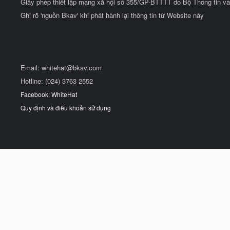
Giấy phép thiết lập mạng xã hội số 355/GP-BTTTT do Bộ Thông tin và
Ghi rõ 'nguồn Bkav' khi phát hành lại thông tin từ Website này
Email:
whitehat@bkav.com
Hotline: (024) 3763 2552
Facebook: WhiteHat
Quy định và điều khoản sử dụng