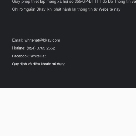
Giấy phép thiết lập mạng xã hội số 355/GP-BTTTT do Bộ Thông tin và
Ghi rõ 'nguồn Bkav' khi phát hành lại thông tin từ Website này
Email:
whitehat@bkav.com
Hotline: (024) 3763 2552
Facebook: WhiteHat
Quy định và điều khoản sử dụng