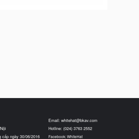
Email:
whitehat@bkav.com
Nội
Hotline: (024) 3763 2552
g cấp ngày 30/06/2016
Facebook: WhiteHat