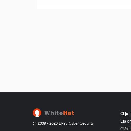
Chịu 
Địa c
@ 2009 -
2026
Bkav Cyber Security
Giấy 