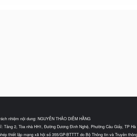
trách nhiệm nội dung: NGUYỄN THẢO DIỄM HẰNG
hỉ: Tầng 2, Tòa nhà HH1, Đường Dương Đình Nghệ, Phường Cầu Giấy, TP Hà 
phép thiết lập mạng xã hội số 355/GP-BTTTT do Bộ Thông tin và Truyền thôn