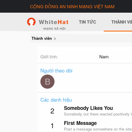
CỘNG ĐỒNG AN NINH MẠNG VIỆT NAM
TIN TỨC
THÀNH VI
Thành viên
Giới tính
Nam
Người theo dõi
B
Các danh hiệu
Somebody Likes You
2
Somebody out there reacted positively t
First Message
1
Post a message somewhere on the site t