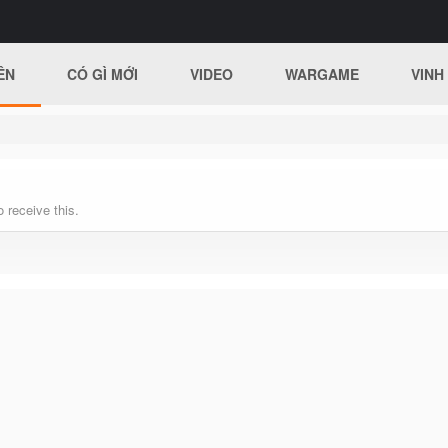
ÊN
CÓ GÌ MỚI
VIDEO
WARGAME
VINH
 receive this.