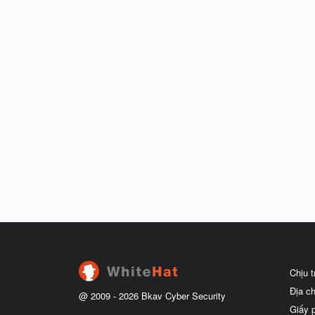
Chịu 
Địa c
@ 2009 -
2026
Bkav Cyber Security
Giấy 