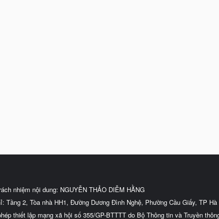
trách nhiệm nội dung: NGUYỄN THẢO DIỄM HẰNG
hỉ: Tầng 2, Tòa nhà HH1, Đường Dương Đình Nghệ, Phường Cầu Giấy, TP Hà 
phép thiết lập mạng xã hội số 355/GP-BTTTT do Bộ Thông tin và Truyền thôn