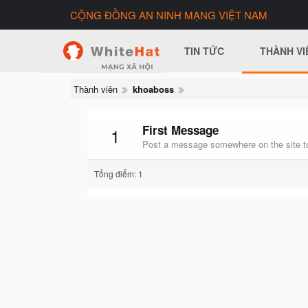
CỘNG ĐỒNG AN NINH MẠNG VIỆT NAM
TIN TỨC
THÀNH VI
Thành viên
khoaboss
First Message
1
Post a message somewhere on the site to
Tổng điểm: 1