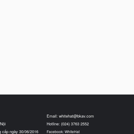
Email:
whitehat@bkav.com
Nội
Hotline: (024) 3763 2552
g cấp ngày 30/06/2016
Facebook: WhiteHat