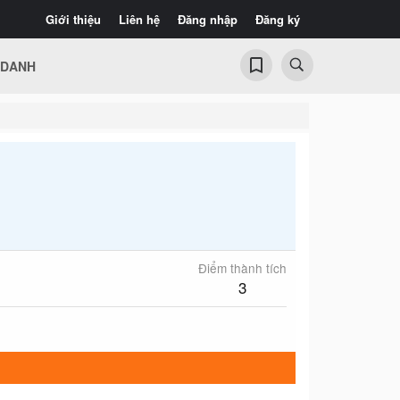
Giới thiệu
Liên hệ
Đăng nhập
Đăng ký
 DANH
Điểm thành tích
3