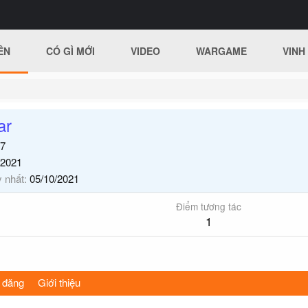
ÊN
CÓ GÌ MỚI
VIDEO
WARGAME
VINH
ar
7
/2021
y nhất
05/10/2021
Điểm tương tác
1
 đăng
Giới thiệu