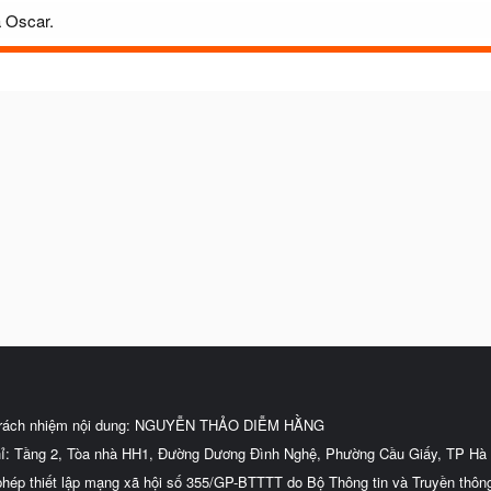
a Oscar.
trách nhiệm nội dung: NGUYỄN THẢO DIỄM HẰNG
hỉ: Tầng 2, Tòa nhà HH1, Đường Dương Đình Nghệ, Phường Cầu Giấy, TP Hà 
phép thiết lập mạng xã hội số 355/GP-BTTTT do Bộ Thông tin và Truyền thôn