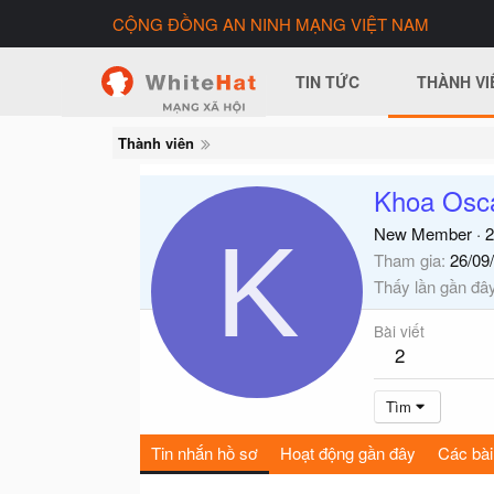
CỘNG ĐỒNG AN NINH MẠNG VIỆT NAM
TIN TỨC
THÀNH VI
Thành viên
Khoa Osc
K
New Member
·
2
Tham gia
26/09
Thấy lần gần đâ
Bài viết
2
Tìm
Tin nhắn hồ sơ
Hoạt động gần đây
Các bài