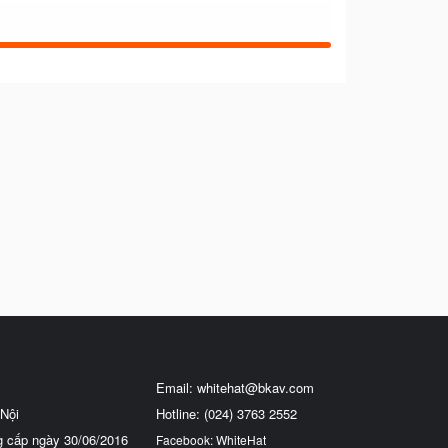
Email:
whitehat@bkav.com
Nội
Hotline: (024) 3763 2552
g cấp ngày 30/06/2016
Facebook: WhiteHat