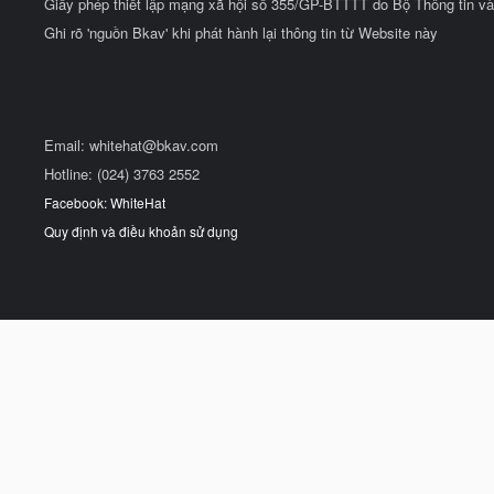
Giấy phép thiết lập mạng xã hội số 355/GP-BTTTT do Bộ Thông tin và
Ghi rõ 'nguồn Bkav' khi phát hành lại thông tin từ Website này
Email:
whitehat@bkav.com
Hotline: (024) 3763 2552
Facebook: WhiteHat
Quy định và điều khoản sử dụng