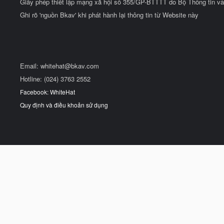
Giấy phép thiết lập mạng xã hội số 355/GP-BTTTT do Bộ Thông tin và
Ghi rõ 'nguồn Bkav' khi phát hành lại thông tin từ Website này
Email:
whitehat@bkav.com
Hotline: (024) 3763 2552
Facebook: WhiteHat
Quy định và điều khoản sử dụng