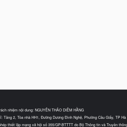
trách nhiệm nội dung: NGUYỄN THẢO DIỄM HẰNG
hỉ: Tầng 2, Tòa nhà HH1, Đường Dương Đình Nghệ, Phường Cầu Giấy, TP Hà 
phép thiết lập mạng xã hội số 355/GP-BTTTT do Bộ Thông tin và Truyền thôn