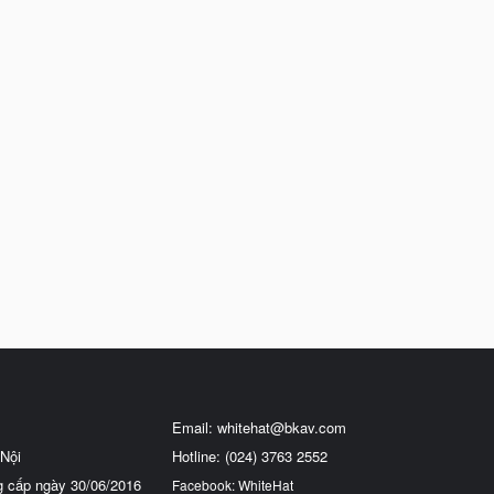
Email:
whitehat@bkav.com
Nội
Hotline: (024) 3763 2552
g cấp ngày 30/06/2016
Facebook: WhiteHat