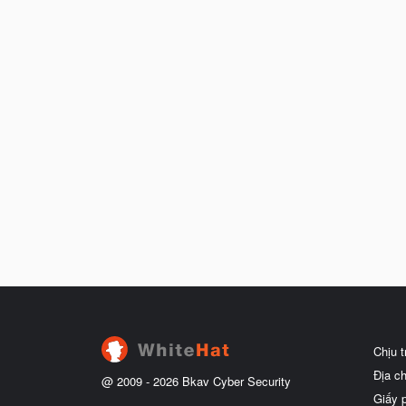
Chịu 
Địa c
@ 2009 -
2026
Bkav Cyber Security
Giấy 