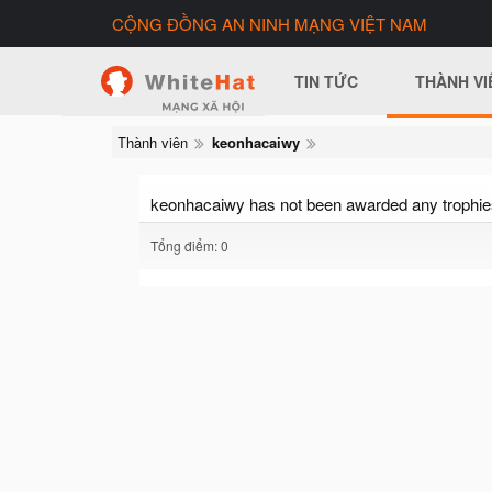
CỘNG ĐỒNG AN NINH MẠNG VIỆT NAM
TIN TỨC
THÀNH VI
Thành viên
keonhacaiwy
keonhacaiwy has not been awarded any trophie
Tổng điểm: 0