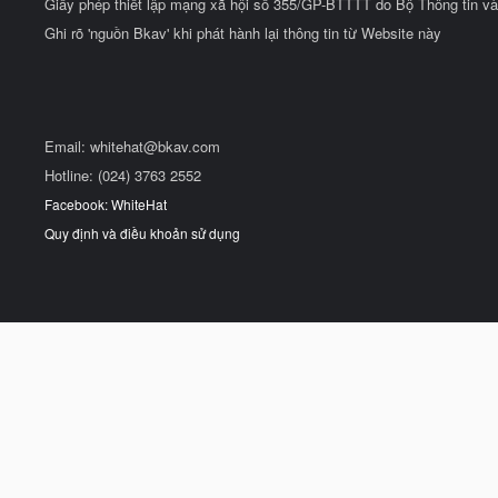
Giấy phép thiết lập mạng xã hội số 355/GP-BTTTT do Bộ Thông tin và
Ghi rõ 'nguồn Bkav' khi phát hành lại thông tin từ Website này
Email:
whitehat@bkav.com
Hotline: (024) 3763 2552
Facebook: WhiteHat
Quy định và điều khoản sử dụng