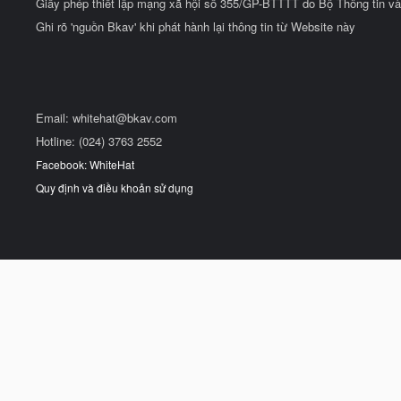
Giấy phép thiết lập mạng xã hội số 355/GP-BTTTT do Bộ Thông tin và
Ghi rõ 'nguồn Bkav' khi phát hành lại thông tin từ Website này
Email:
whitehat@bkav.com
Hotline: (024) 3763 2552
Facebook: WhiteHat
Quy định và điều khoản sử dụng