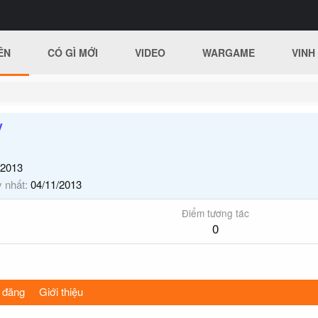
ÊN
CÓ GÌ MỚI
VIDEO
WARGAME
VINH
V
/2013
y nhất
04/11/2013
Điểm tương tác
0
 đăng
Giới thiệu