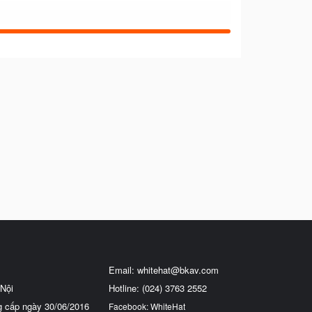
Email:
whitehat@bkav.com
Nội
Hotline: (024) 3763 2552
g cấp ngày 30/06/2016
Facebook: WhiteHat