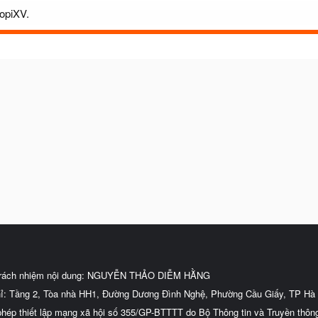
zopiXV.
trách nhiệm nội dung: NGUYỄN THẢO DIỄM HẰNG
hỉ: Tầng 2, Tòa nhà HH1, Đường Dương Đình Nghệ, Phường Cầu Giấy, TP Hà 
phép thiết lập mạng xã hội số 355/GP-BTTTT do Bộ Thông tin và Truyền thôn