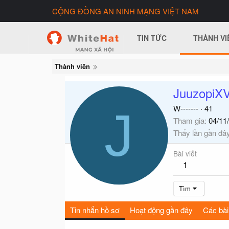
CỘNG ĐỒNG AN NINH MẠNG VIỆT NAM
TIN TỨC
THÀNH VI
Thành viên
JuuzopiX
J
W-------
·
41
Tham gia
04/11
Thấy lần gần đâ
Bài viết
1
Tìm
Tin nhắn hồ sơ
Hoạt động gần đây
Các bài