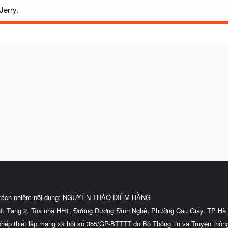
Jerry.
trách nhiệm nội dung: NGUYỄN THẢO DIỄM HẰNG
hỉ: Tầng 2, Tòa nhà HH1, Đường Dương Đình Nghệ, Phường Cầu Giấy, TP Hà 
phép thiết lập mạng xã hội số 355/GP-BTTTT do Bộ Thông tin và Truyền thôn