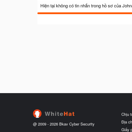
Hiện tại không có tin nhắn trong hồ sơ của John
Chịu 
Địa c
@ 2009 -
2026
Bkav Cyber Security
Giấy 