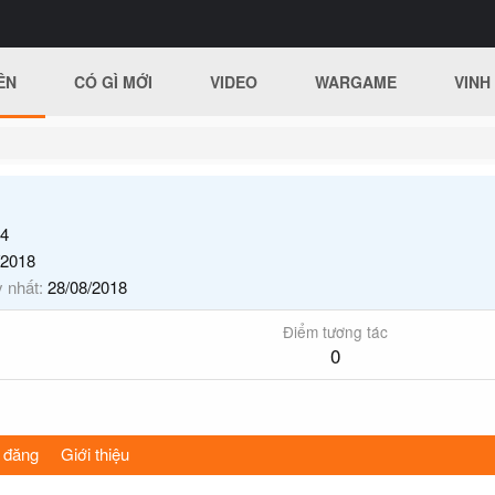
ÊN
CÓ GÌ MỚI
VIDEO
WARGAME
VINH
4
/2018
y nhất
28/08/2018
Điểm tương tác
0
 đăng
Giới thiệu