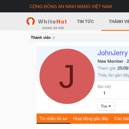
CỘNG ĐỒNG AN NINH MẠNG VIỆT NAM
TIN TỨC
THÀNH VI
Thành viên
JohnJerry
J
New Member
·
2
Tham gia
25/08
Thấy lần gần đâ
Bài viết
1
Tìm
Tin nhắn hồ sơ
Hoạt động gần đây
Các bài