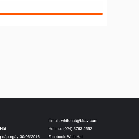
Email:
whitehat@bkav.com
Nội
Hotline: (024) 3763 2552
g cấp ngày 30/06/2016
Facebook: WhiteHat