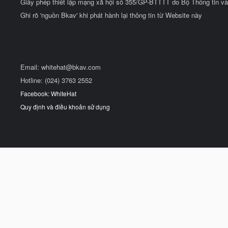
Giấy phép thiết lập mạng xã hội số 355/GP-BTTTT do Bộ Thông tin và
Ghi rõ 'nguồn Bkav' khi phát hành lại thông tin từ Website này
Email:
whitehat@bkav.com
Hotline: (024) 3763 2552
Facebook: WhiteHat
Quy định và điều khoản sử dụng