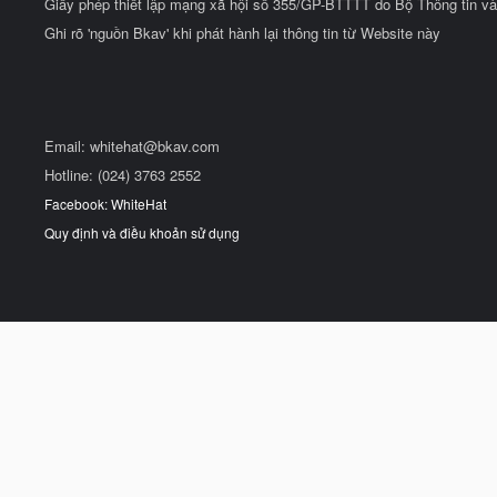
Giấy phép thiết lập mạng xã hội số 355/GP-BTTTT do Bộ Thông tin và
Ghi rõ 'nguồn Bkav' khi phát hành lại thông tin từ Website này
Email:
whitehat@bkav.com
Hotline: (024) 3763 2552
Facebook: WhiteHat
Quy định và điều khoản sử dụng