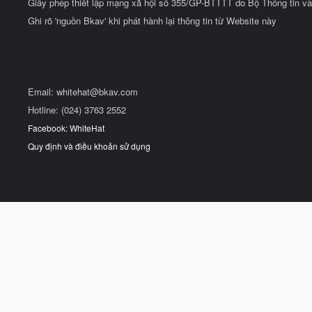
Giấy phép thiết lập mạng xã hội số 355/GP-BTTTT do Bộ Thông tin và
Ghi rõ 'nguồn Bkav' khi phát hành lại thông tin từ Website này
Email:
whitehat@bkav.com
Hotline: (024) 3763 2552
Facebook: WhiteHat
Quy định và điều khoản sử dụng