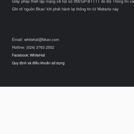
Giấy phép thiết lập mạng xã hội số 355/GP-BTTTT do Bộ Thông tin và
Ghi rõ 'nguồn Bkav' khi phát hành lại thông tin từ Website này
Email:
whitehat@bkav.com
Hotline: (024) 3763 2552
Facebook: WhiteHat
Quy định và điều khoản sử dụng