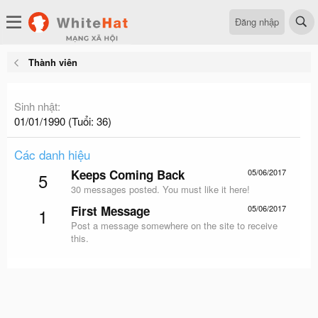
Đăng nhập
Thành viên
Sinh nhật
01/01/1990 (Tuổi: 36)
Các danh hiệu
Keeps Coming Back
05/06/2017
5
30 messages posted. You must like it here!
First Message
05/06/2017
1
Post a message somewhere on the site to receive
this.