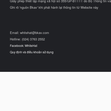
Giấy phép thiết lập mạng xã hội số 355/GP-BTTTT do Bộ Thông tin và
Ghi rõ 'nguồn Bkav' khi phát hành lại thông tin từ Website này
Email:
whitehat@bkav.com
Hotline: (024) 3763 2552
Facebook: WhiteHat
Quy định và điều khoản sử dụng