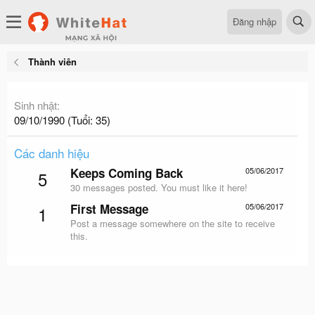
Đăng nhập
Thành viên
Sinh nhật
09/10/1990 (Tuổi: 35)
Các danh hiệu
Keeps Coming Back
05/06/2017
5
30 messages posted. You must like it here!
First Message
05/06/2017
1
Post a message somewhere on the site to receive
this.