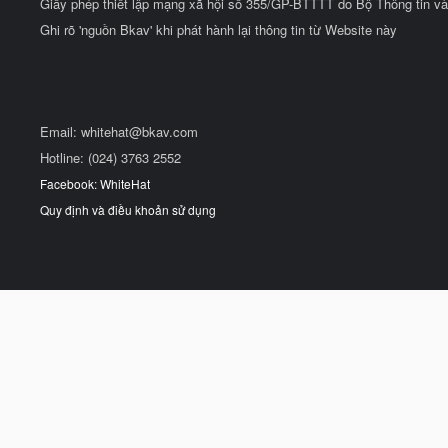
Giấy phép thiết lập mạng xã hội số 355/GP-BTTTT do Bộ Thông tin và
Ghi rõ 'nguồn Bkav' khi phát hành lại thông tin từ Website này
Email:
whitehat@bkav.com
Hotline: (024) 3763 2552
Facebook: WhiteHat
Quy định và điều khoản sử dụng