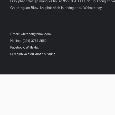
Giấy phép thiết lập mạng xã hội số 355/GP-BTTTT do Bộ Thông tin và
Ghi rõ 'nguồn Bkav' khi phát hành lại thông tin từ Website này
Email:
whitehat@bkav.com
Hotline: (024) 3763 2552
Facebook: WhiteHat
Quy định và điều khoản sử dụng