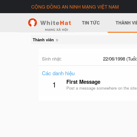
CỘNG ĐỒNG AN NINH MẠNG VIỆT NAM
TIN TỨC
THÀNH VI
Thành viên
Sinh nhật
22/06/1998 (Tuổi:
Các danh hiệu
First Message
1
Post a message somewhere on the site t