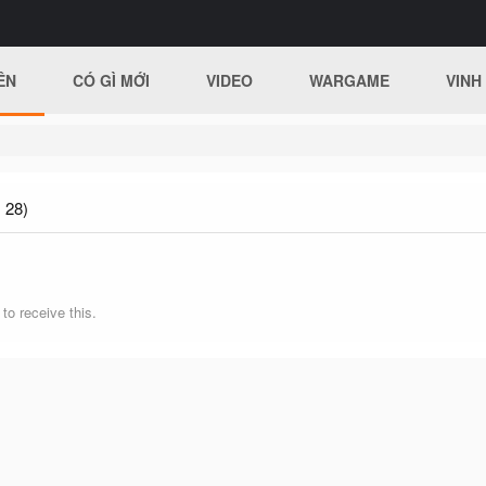
ÊN
CÓ GÌ MỚI
VIDEO
WARGAME
VINH
 28)
o receive this.