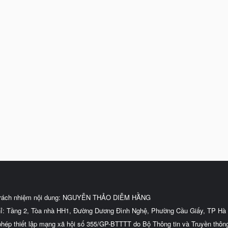
trách nhiệm nội dung: NGUYỄN THẢO DIỄM HẰNG
hỉ: Tầng 2, Tòa nhà HH1, Đường Dương Đình Nghệ, Phường Cầu Giấy, TP Hà 
phép thiết lập mạng xã hội số 355/GP-BTTTT do Bộ Thông tin và Truyền thôn