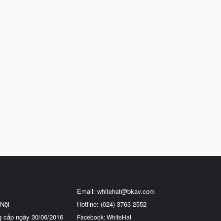
Email:
whitehat@bkav.com
Nội
Hotline: (024) 3763 2552
g cấp ngày 30/06/2016
Facebook: WhiteHat