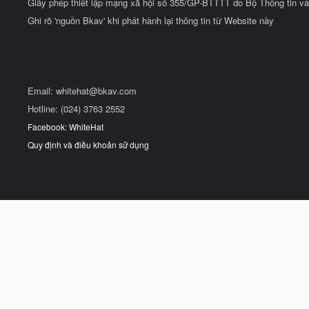
Giấy phép thiết lập mạng xã hội số 355/GP-BTTTT do Bộ Thông tin và
Ghi rõ 'nguồn Bkav' khi phát hành lại thông tin từ Website này
Email:
whitehat@bkav.com
Hotline: (024) 3763 2552
Facebook: WhiteHat
Quy định và điều khoản sử dụng