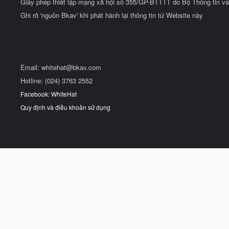
Giấy phép thiết lập mạng xã hội số 355/GP-BTTTT do Bộ Thông tin và
Ghi rõ 'nguồn Bkav' khi phát hành lại thông tin từ Website này
Email:
whitehat@bkav.com
Hotline: (024) 3763 2552
Facebook: WhiteHat
Quy định và điều khoản sử dụng