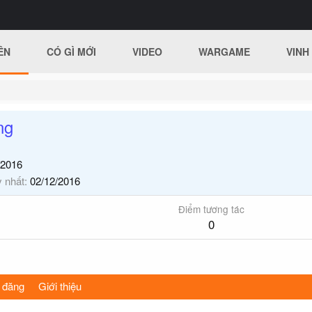
ÊN
CÓ GÌ MỚI
VIDEO
WARGAME
VINH
ng
/2016
y nhất
02/12/2016
Điểm tương tác
0
 đăng
Giới thiệu