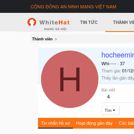
CỘNG ĐỒNG AN NINH MẠNG VIỆT NAM
TIN TỨC
THÀNH VI
Thành viên
hocheemi
H
Whi-----
·
37
Tham gia
01/12
Thấy lần gần đâ
Bài viết
4
Tìm
Tin nhắn hồ sơ
Hoạt động gần đây
Các bài