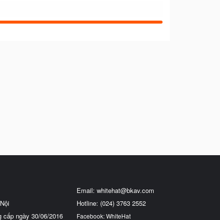
Email:
whitehat@bkav.com
Nội
Hotline: (024) 3763 2552
g cấp ngày 30/06/2016
Facebook: WhiteHat