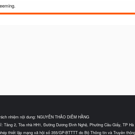
heeming.
trách nhiệm nội dung: NGUYỄN THẢO DIỄM HẰNG
hỉ: Tầng 2, Tòa nhà HH1, Đường Dương Đình Nghệ, Phường Cầu Giấy, TP Hà 
phép thiết lập mạng xã hội số 355/GP-BTTTT do Bộ Thông tin và Truyền thôn