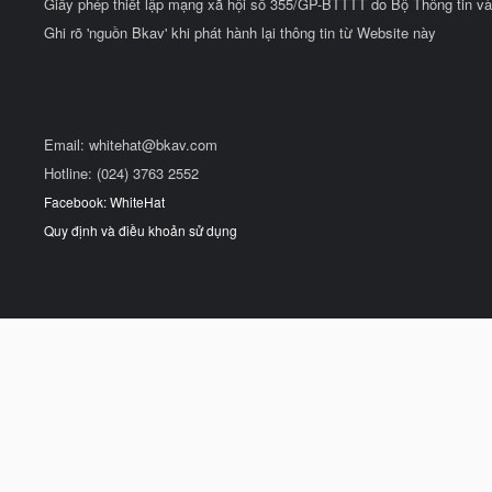
Giấy phép thiết lập mạng xã hội số 355/GP-BTTTT do Bộ Thông tin và
Ghi rõ 'nguồn Bkav' khi phát hành lại thông tin từ Website này
Email:
whitehat@bkav.com
Hotline: (024) 3763 2552
Facebook: WhiteHat
Quy định và điều khoản sử dụng