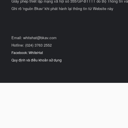
Giấy phép thiết lập mạng xã hội số 355/GP-BTTTT do Bộ Thông tin và
Ghi rõ 'nguồn Bkav' khi phát hành lại thông tin từ Website này
Email:
whitehat@bkav.com
Hotline: (024) 3763 2552
Facebook: WhiteHat
Quy định và điều khoản sử dụng