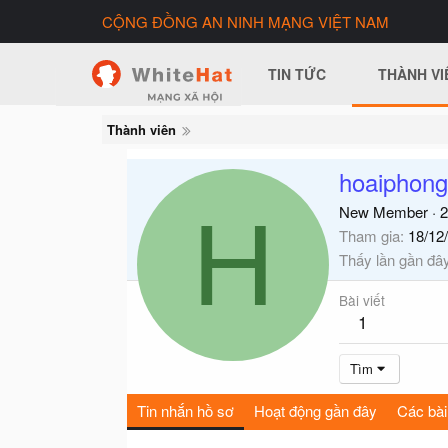
CỘNG ĐỒNG AN NINH MẠNG VIỆT NAM
TIN TỨC
THÀNH VI
Thành viên
hoaiphon
H
New Member
·
2
Tham gia
18/12
Thấy lần gần đâ
Bài viết
1
Tìm
Tin nhắn hồ sơ
Hoạt động gần đây
Các bài