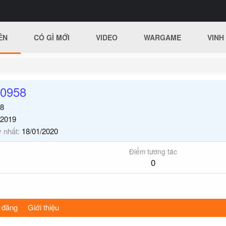
ÊN
CÓ GÌ MỚI
VIDEO
WARGAME
VINH
g0958
8
/2019
y nhất
18/01/2020
Điểm tương tác
0
 đăng
Giới thiệu