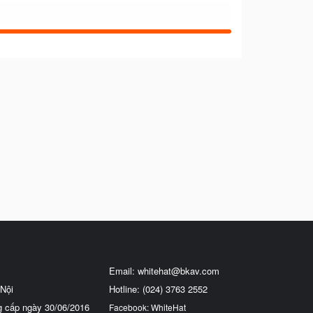
Email:
whitehat@bkav.com
Nội
Hotline: (024) 3763 2552
g cấp ngày 30/06/2016
Facebook: WhiteHat