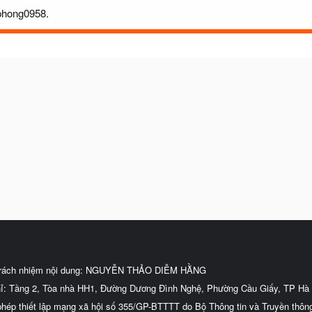
iphong0958.
trách nhiệm nội dung: NGUYỄN THẢO DIỄM HẰNG
hỉ: Tầng 2, Tòa nhà HH1, Đường Dương Đình Nghệ, Phường Cầu Giấy, TP Hà 
phép thiết lập mạng xã hội số 355/GP-BTTTT do Bộ Thông tin và Truyền thôn