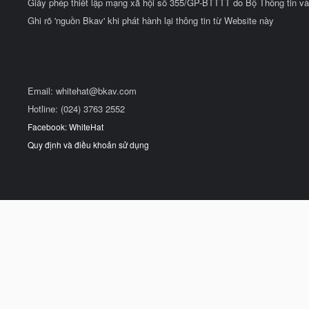
Giấy phép thiết lập mạng xã hội số 355/GP-BTTTT do Bộ Thông tin và
Ghi rõ 'nguồn Bkav' khi phát hành lại thông tin từ Website này
Email:
whitehat@bkav.com
Hotline: (024) 3763 2552
Facebook: WhiteHat
Quy định và điều khoản sử dụng