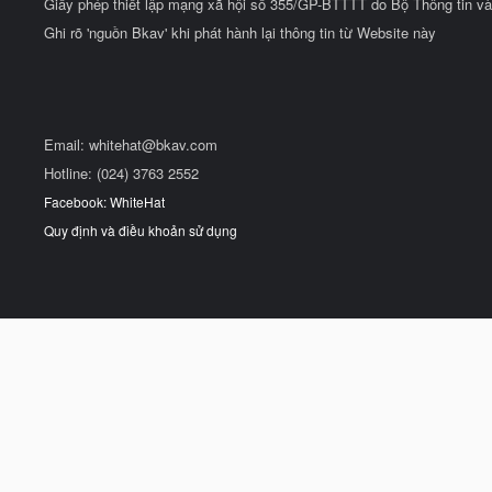
Giấy phép thiết lập mạng xã hội số 355/GP-BTTTT do Bộ Thông tin và
Ghi rõ 'nguồn Bkav' khi phát hành lại thông tin từ Website này
Email:
whitehat@bkav.com
Hotline: (024) 3763 2552
Facebook: WhiteHat
Quy định và điều khoản sử dụng