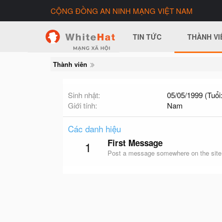
CỘNG ĐỒNG AN NINH MẠNG VIỆT NAM
TIN TỨC
THÀNH VI
Thành viên
Sinh nhật
05/05/1999 (Tuổi:
Giới tính
Nam
Các danh hiệu
First Message
1
Post a message somewhere on the site t