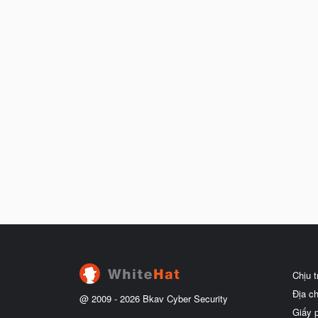
Chịu 
Địa c
@ 2009 -
2026
Bkav Cyber Security
Giấy 