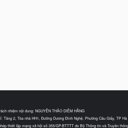
trách nhiệm nội dung: NGUYỄN THẢO DIỄM HẰNG
hỉ: Tầng 2, Tòa nhà HH1, Đường Dương Đình Nghệ, Phường Cầu Giấy, TP Hà 
phép thiết lập mạng xã hội số 355/GP-BTTTT do Bộ Thông tin và Truyền thôn