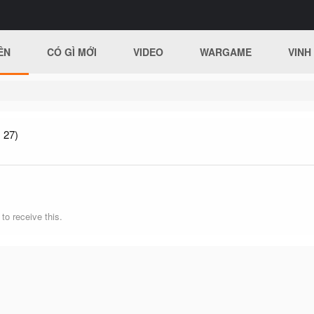
ÊN
CÓ GÌ MỚI
VIDEO
WARGAME
VINH
 27)
o receive this.