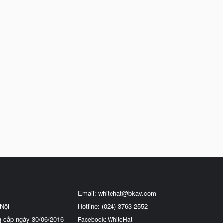
Email:
whitehat@bkav.com
Nội
Hotline: (024) 3763 2552
g cấp ngày 30/06/2016
Facebook: WhiteHat