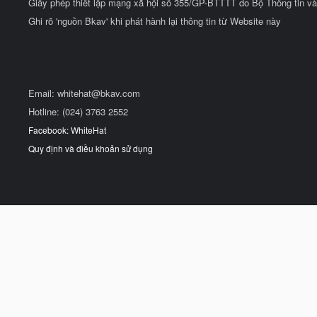
Giấy phép thiết lập mạng xã hội số 355/GP-BTTTT do Bộ Thông tin và
Ghi rõ 'nguồn Bkav' khi phát hành lại thông tin từ Website này
Email:
whitehat@bkav.com
Hotline: (024) 3763 2552
Facebook: WhiteHat
Quy định và điều khoản sử dụng