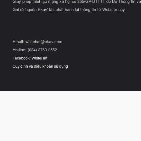
Giấy phép thiết lập mạng xã hội số 355/GP-BTTTT do Bộ Thông tin và
Ghi rõ 'nguồn Bkav' khi phát hành lại thông tin từ Website này
Email:
whitehat@bkav.com
Hotline: (024) 3763 2552
Facebook: WhiteHat
Quy định và điều khoản sử dụng