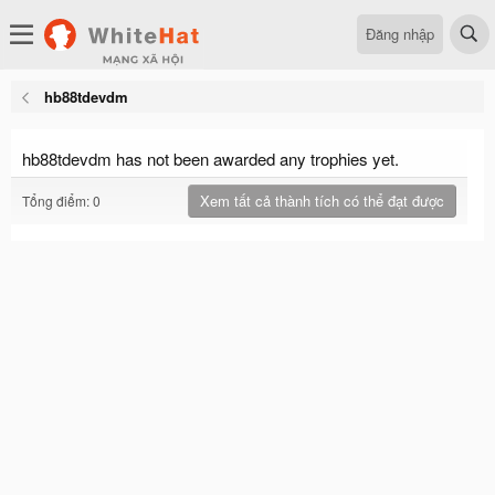
Đăng nhập
hb88tdevdm
hb88tdevdm has not been awarded any trophies yet.
Xem tất cả thành tích có thể đạt được
Tổng điểm: 0