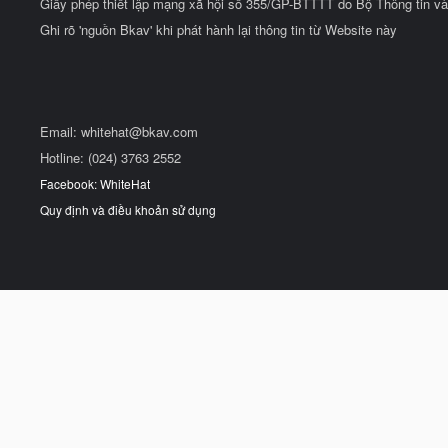
Giấy phép thiết lập mạng xã hội số 355/GP-BTTTT do Bộ Thông tin và
Ghi rõ 'nguồn Bkav' khi phát hành lại thông tin từ Website này
Email:
whitehat@bkav.com
Hotline: (024) 3763 2552
Facebook: WhiteHat
Quy định và điều khoản sử dụng