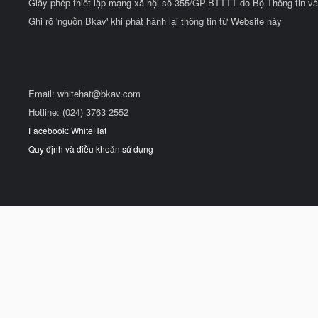
Giấy phép thiết lập mạng xã hội số 355/GP-BTTTT do Bộ Thông tin và
Ghi rõ 'nguồn Bkav' khi phát hành lại thông tin từ Website này
Email:
whitehat@bkav.com
Hotline: (024) 3763 2552
Facebook: WhiteHat
Quy định và điều khoản sử dụng