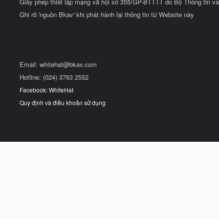
Giấy phép thiết lập mạng xã hội số 355/GP-BTTTT do Bộ Thông tin và
Ghi rõ 'nguồn Bkav' khi phát hành lại thông tin từ Website này
Email:
whitehat@bkav.com
Hotline: (024) 3763 2552
Facebook: WhiteHat
Quy định và điều khoản sử dụng