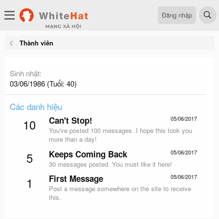
Đăng nhập
Thành viên
Sinh nhật
03/06/1986 (Tuổi: 40)
Các danh hiệu
Can't Stop!
05/06/2017
10
You've posted 100 messages. I hope this took you
more than a day!
Keeps Coming Back
05/06/2017
5
30 messages posted. You must like it here!
First Message
05/06/2017
1
Post a message somewhere on the site to receive
this.