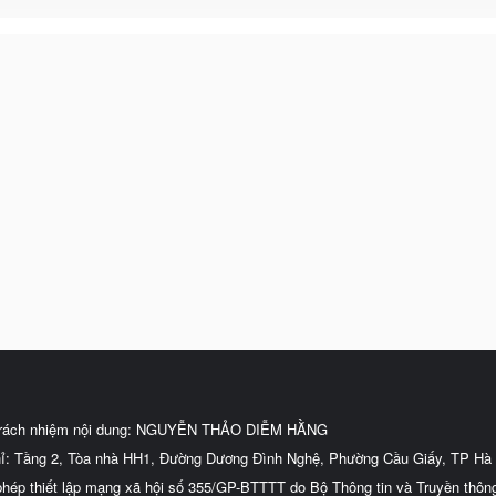
trách nhiệm nội dung: NGUYỄN THẢO DIỄM HẰNG
hỉ: Tầng 2, Tòa nhà HH1, Đường Dương Đình Nghệ, Phường Cầu Giấy, TP Hà 
phép thiết lập mạng xã hội số 355/GP-BTTTT do Bộ Thông tin và Truyền thôn