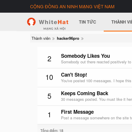
CỘNG ĐỒNG AN NINH MẠNG VIỆT NAM
TIN TỨC
THÀNH VI
Thành viên
hacker96pro
Somebody Likes You
2
Somebody out there reacted positively to
Can't Stop!
10
You've posted 100 messages. I hope this
Keeps Coming Back
5
30 messages posted. You must like it her
First Message
1
Post a message somewhere on the site to
Tổng điểm: 18