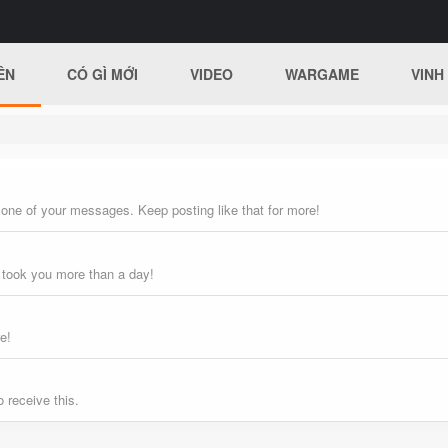
ÊN
CÓ GÌ MỚI
VIDEO
WARGAME
VINH
 one of your messages. Keep posting like that for more!
 took you more than a day!
e!
 receive this.