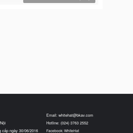
Email:
whitehat@bkav.com
Nội
Hotline: (024) 3763 2552
g cấp ngày 30/06/2016
Facebook: WhiteHat