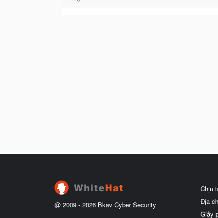
Chịu 
Địa c
@ 2009 -
2026
Bkav Cyber Security
Giấy 