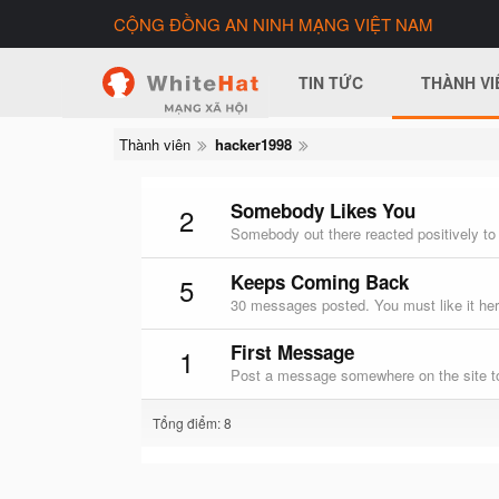
CỘNG ĐỒNG AN NINH MẠNG VIỆT NAM
TIN TỨC
THÀNH VI
Thành viên
hacker1998
Somebody Likes You
2
Somebody out there reacted positively to
Keeps Coming Back
5
30 messages posted. You must like it her
First Message
1
Post a message somewhere on the site to
Tổng điểm: 8