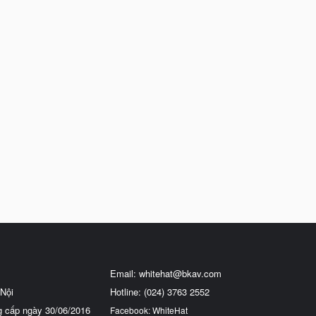
Email:
whitehat@bkav.com
Nội
Hotline: (024) 3763 2552
g cấp ngày 30/06/2016
Facebook: WhiteHat