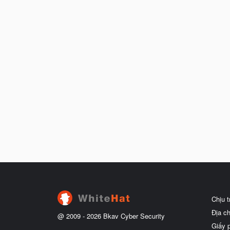
Chịu 
Địa c
@ 2009 -
2026
Bkav Cyber Security
Giấy 