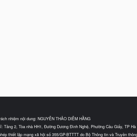
trách nhiệm nội dung: NGUYỄN THẢO DIỄM HẰNG
hỉ: Tầng 2, Tòa nhà HH1, Đường Dương Đình Nghệ, Phường Cầu Giấy, TP Hà 
phép thiết lập mạng xã hội số 355/GP-BTTTT do Bộ Thông tin và Truyền thôn