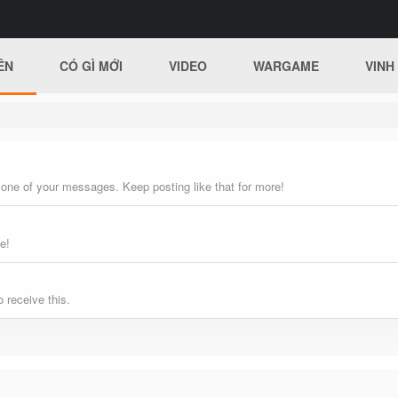
ÊN
CÓ GÌ MỚI
VIDEO
WARGAME
VINH
 one of your messages. Keep posting like that for more!
e!
 receive this.