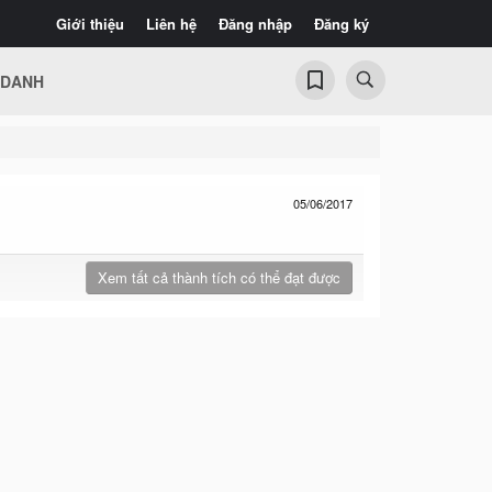
Giới thiệu
Liên hệ
Đăng nhập
Đăng ký
 DANH
05/06/2017
Xem tất cả thành tích có thể đạt được