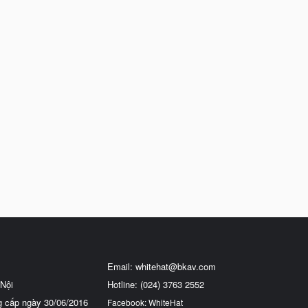
Email:
whitehat@bkav.com
Nội
Hotline: (024) 3763 2552
g cấp ngày 30/06/2016
Facebook: WhiteHat