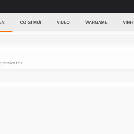
ÊN
CÓ GÌ MỚI
VIDEO
WARGAME
VINH
 receive this.