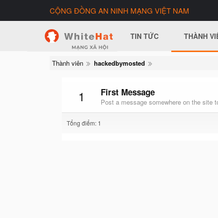
CỘNG ĐỒNG AN NINH MẠNG VIỆT NAM
TIN TỨC
THÀNH VI
Thành viên
hackedbymosted
First Message
1
Post a message somewhere on the site to
Tổng điểm: 1