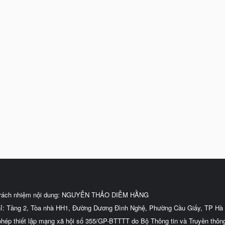
trách nhiệm nội dung: NGUYỄN THẢO DIỄM HẰNG
hỉ: Tầng 2, Tòa nhà HH1, Đường Dương Đình Nghệ, Phường Cầu Giấy, TP Hà 
phép thiết lập mạng xã hội số 355/GP-BTTTT do Bộ Thông tin và Truyền thôn