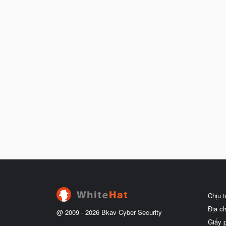
Chịu 
Địa c
@ 2009 -
2026
Bkav Cyber Security
Giấy 