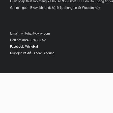
Giấy phép thiết lập mạng xã hội số 355/GP-BTTTT do Bộ Thông tin và
Ghi rõ 'nguồn Bkav' khi phát hành lại thông tin từ Website này
Email:
whitehat@bkav.com
Hotline: (024) 3763 2552
Facebook: WhiteHat
Quy định và điều khoản sử dụng