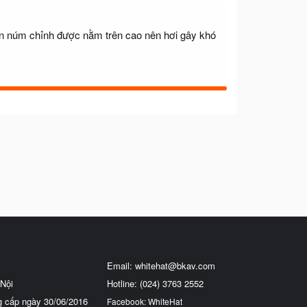
ần núm chỉnh được nằm trên cao nên hơi gây khó
Email:
whitehat@bkav.com
Nội
Hotline: (024) 3763 2552
g cấp ngày 30/06/2016
Facebook: WhiteHat