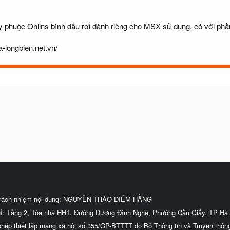
 phuộc Ohlins bình dầu rời dành riêng cho MSX sử dụng, có với ph
ta-longbien.net.vn/
trách nhiệm nội dung: NGUYỄN THẢO DIỄM HẰNG
hỉ: Tầng 2, Tòa nhà HH1, Đường Dương Đình Nghệ, Phường Cầu Giấy, TP Hà 
phép thiết lập mạng xã hội số 355/GP-BTTTT do Bộ Thông tin và Truyền thôn