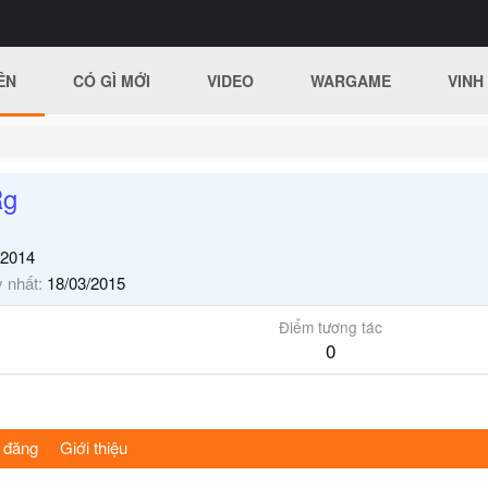
ÊN
CÓ GÌ MỚI
VIDEO
WARGAME
VINH
Rg
/2014
y nhất
18/03/2015
Điểm tương tác
0
 đăng
Giới thiệu