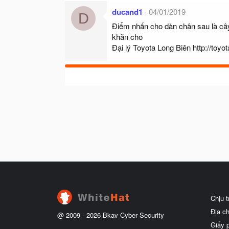
ducand1
04/01/2019
D
Điểm nhấn cho dàn chân sau là cây
khăn cho
Đại lý Toyota Long Biên
http://toyo
Chịu 
Địa c
@ 2009 -
2026
Bkav Cyber Security
Giấy 