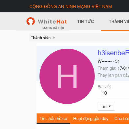
CỘNG ĐỒNG AN NINH MẠNG VIỆT NAM
TIN TỨC
THÀNH VI
Thành viên
h3isenbe
H
W-------
·
31
Tham gia
17/01
Thấy lần gần đâ
Bài viết
10
Tìm
Tin nhắn hồ sơ
Hoạt động gần đây
Các bài