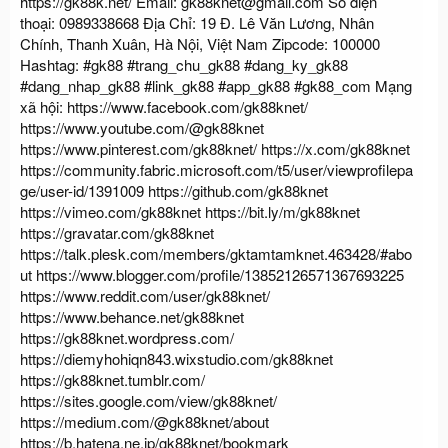
https://gk88k.net/
Email:
gk88knet@gmail.com
Số điện
thoại: 0989338668 Địa Chỉ: 19 Đ. Lê Văn Lương, Nhân
Chính, Thanh Xuân, Hà Nội, Việt Nam Zipcode: 100000
Hashtag: #gk88 #trang_chu_gk88 #dang_ky_gk88
#dang_nhap_gk88 #link_gk88 #app_gk88 #gk88_com Mạng
xã hội:
https://www.facebook.com/gk88knet/
https://www.youtube.com/@gk88knet
https://www.pinterest.com/gk88knet/
https://x.com/gk88knet
https://community.fabric.microsoft.com/t5/user/viewprofilepa
ge/user-id/1391009
https://github.com/gk88knet
https://vimeo.com/gk88knet
https://bit.ly/m/gk88knet
https://gravatar.com/gk88knet
https://talk.plesk.com/members/gktamtamknet.463428/#abo
ut
https://www.blogger.com/profile/13852126571367693225
https://www.reddit.com/user/gk88knet/
https://www.behance.net/gk88knet
https://gk88knet.wordpress.com/
https://diemyhohiqn843.wixstudio.com/gk88knet
https://gk88knet.tumblr.com/
https://sites.google.com/view/gk88knet/
https://medium.com/@gk88knet/about
https://b.hatena.ne.jp/gk88knet/bookmark