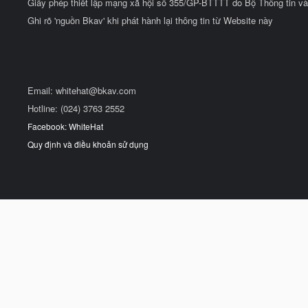
Giấy phép thiết lập mạng xã hội số 355/GP-BTTTT do Bộ Thông tin và
Ghi rõ 'nguồn Bkav' khi phát hành lại thông tin từ Website này
Email:
whitehat@bkav.com
Hotline: (024) 3763 2552
Facebook: WhiteHat
Quy định và điều khoản sử dụng