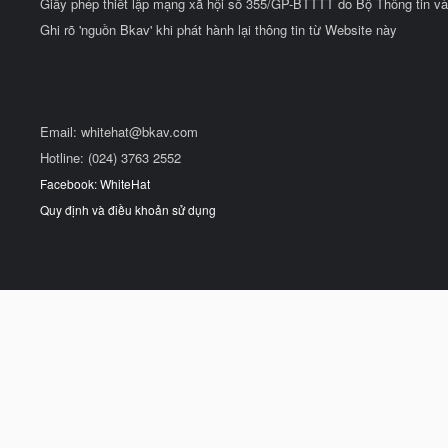
Giấy phép thiết lập mạng xã hội số 355/GP-BTTTT do Bộ Thông tin và
Ghi rõ 'nguồn Bkav' khi phát hành lại thông tin từ Website này
Email:
whitehat@bkav.com
Hotline: (024) 3763 2552
Facebook: WhiteHat
Quy định và điều khoản sử dụng