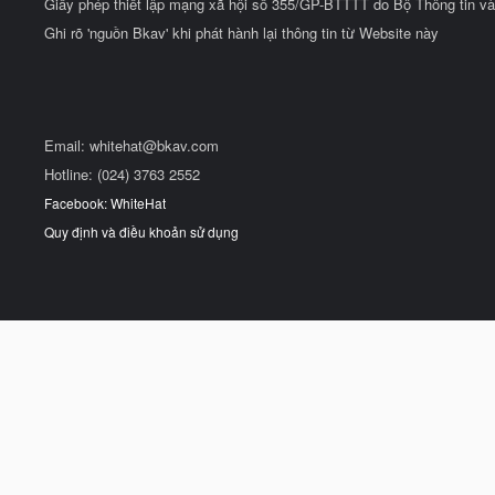
Giấy phép thiết lập mạng xã hội số 355/GP-BTTTT do Bộ Thông tin và
Ghi rõ 'nguồn Bkav' khi phát hành lại thông tin từ Website này
Email:
whitehat@bkav.com
Hotline: (024) 3763 2552
Facebook: WhiteHat
Quy định và điều khoản sử dụng