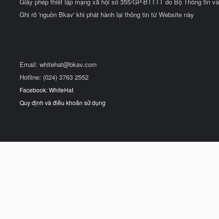
Giấy phép thiết lập mạng xã hội số 355/GP-BTTTT do Bộ Thông tin và
Ghi rõ 'nguồn Bkav' khi phát hành lại thông tin từ Website này
Email:
whitehat@bkav.com
Hotline: (024) 3763 2552
Facebook: WhiteHat
Quy định và điều khoản sử dụng