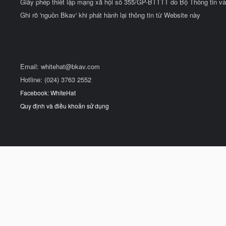
Giấy phép thiết lập mạng xã hội số 355/GP-BTTTT do Bộ Thông tin và
Ghi rõ 'nguồn Bkav' khi phát hành lại thông tin từ Website này
Email:
whitehat@bkav.com
Hotline: (024) 3763 2552
Facebook: WhiteHat
Quy định và điều khoản sử dụng