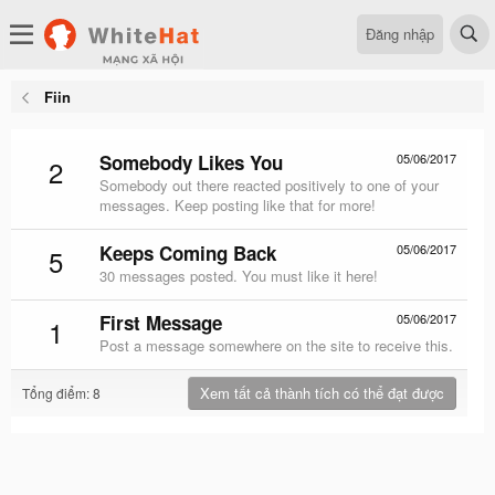
Đăng nhập
Fiin
Somebody Likes You
05/06/2017
2
Somebody out there reacted positively to one of your
messages. Keep posting like that for more!
Keeps Coming Back
05/06/2017
5
30 messages posted. You must like it here!
First Message
05/06/2017
1
Post a message somewhere on the site to receive this.
Xem tất cả thành tích có thể đạt được
Tổng điểm: 8