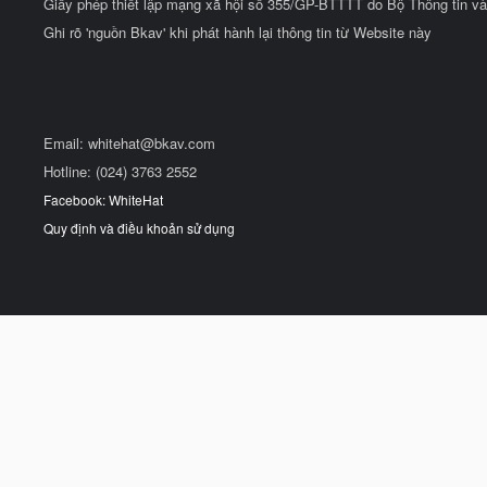
Giấy phép thiết lập mạng xã hội số 355/GP-BTTTT do Bộ Thông tin và
Ghi rõ 'nguồn Bkav' khi phát hành lại thông tin từ Website này
Email:
whitehat@bkav.com
Hotline: (024) 3763 2552
Facebook: WhiteHat
Quy định và điều khoản sử dụng