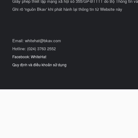
Giấy phép thiết lập mạng xã hội số 355/GP-BTTTT do Bộ Thông tin và
Ghi rõ 'nguồn Bkav' khi phát hành lại thông tin từ Website này
Email:
whitehat@bkav.com
Hotline: (024) 3763 2552
Facebook: WhiteHat
Quy định và điều khoản sử dụng