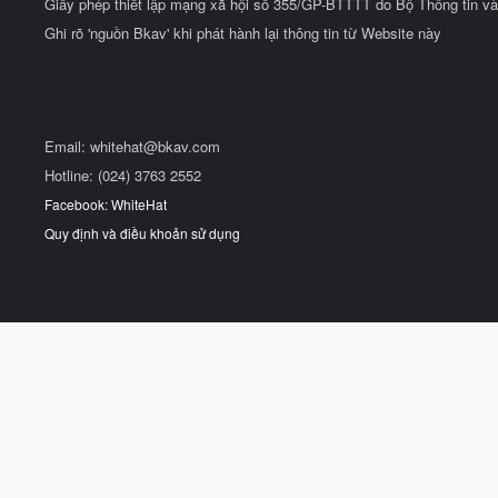
Giấy phép thiết lập mạng xã hội số 355/GP-BTTTT do Bộ Thông tin và
Ghi rõ 'nguồn Bkav' khi phát hành lại thông tin từ Website này
Email:
whitehat@bkav.com
Hotline: (024) 3763 2552
Facebook: WhiteHat
Quy định và điều khoản sử dụng