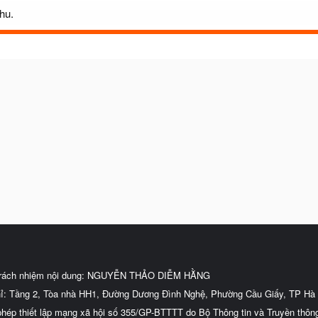
hu.
trách nhiệm nội dung: NGUYỄN THẢO DIỄM HẰNG
hỉ: Tầng 2, Tòa nhà HH1, Đường Dương Đình Nghệ, Phường Cầu Giấy, TP Hà 
phép thiết lập mạng xã hội số 355/GP-BTTTT do Bộ Thông tin và Truyền thôn