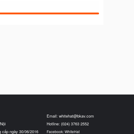
Email:
whitehat@bkav.com
Nội
Hotline: (024) 3763 2552
g cấp ngày 30/06/2016
Facebook: WhiteHat