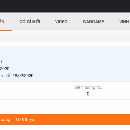
ÊN
CÓ GÌ MỚI
VIDEO
WARGAME
VINH
1
/2020
y nhất
18/02/2020
Điểm tương tác
0
 đăng
Giới thiệu