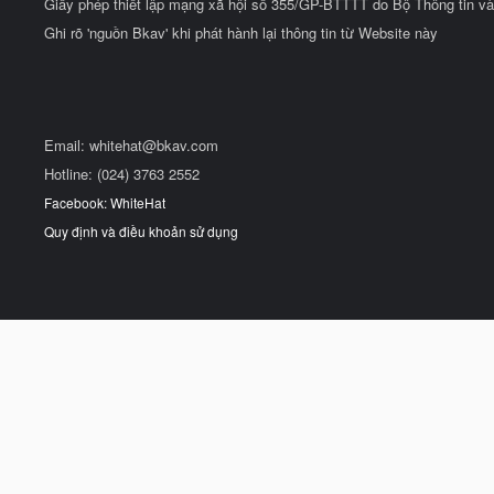
Giấy phép thiết lập mạng xã hội số 355/GP-BTTTT do Bộ Thông tin và
Ghi rõ 'nguồn Bkav' khi phát hành lại thông tin từ Website này
Email:
whitehat@bkav.com
Hotline: (024) 3763 2552
Facebook: WhiteHat
Quy định và điều khoản sử dụng